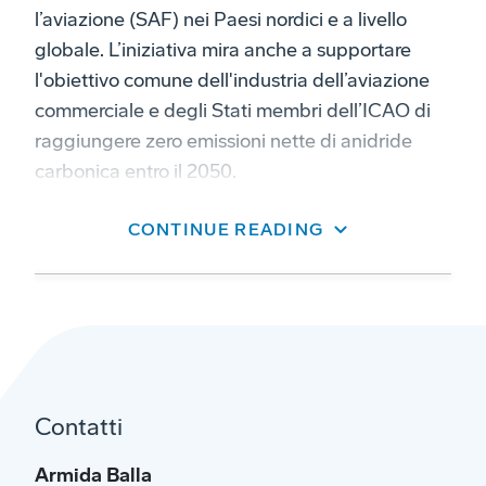
l’aviazione (SAF) nei Paesi nordici e a livello
globale. L’iniziativa mira anche a supportare
l'obiettivo comune dell'industria dell’aviazione
commerciale e degli Stati membri dell’ICAO di
raggiungere zero emissioni nette di anidride
carbonica entro il 2050.
Norsk e-Fuel produrrà carburante per jet noto
CONTINUE READING
come electro-SAF o e-SAF. Questo processo
prevede l’utilizzo di energia priva di combustibili
fossili per generare idrogeno verde,
combinandolo con CO₂ riciclata da fonti
biogeniche. Questo carburante può ridurre le
emissioni di gas serra legate al ciclo di vita dei
Contatti
viaggi aerei
di oltre il 90%
rispetto al carburante
per jet convenzionale.
Armida Balla