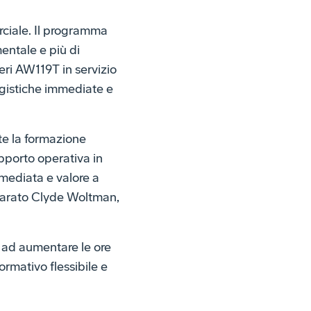
ciale. Il programma
entale e più di
ri AW119T in servizio
ogistiche immediate e
e la formazione
upporto operativa in
mediata e valore a
hiarato Clyde Woltman,
o ad aumentare le ore
rmativo flessibile e