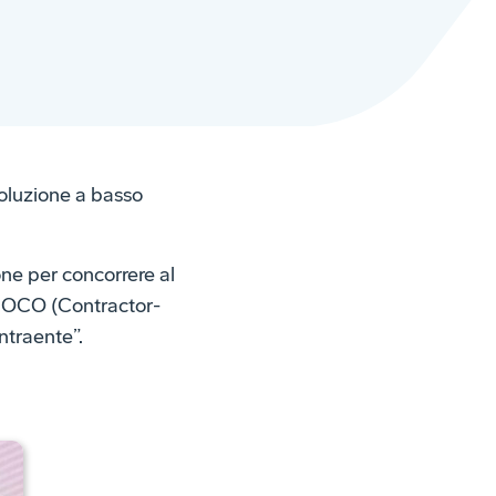
soluzione a basso
e per concorrere al
à COCO (Contractor-
ntraente”.