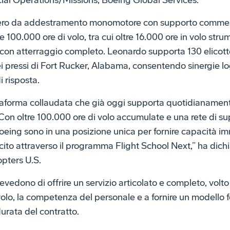
al Operations/Missions, Boeing Global Services.
tero da addestramento monomotore con supporto commer
100.000 ore di volo, tra cui oltre 16.000 ore in volo strum
con atterraggio completo. Leonardo supporta 130 elicotte
ei pressi di Fort Rucker, Alabama, consentendo sinergie l
 risposta.
taforma collaudata che già oggi supporta quotidianament
 Con oltre 100.000 ore di volo accumulate e una rete di s
oeing sono in una posizione unica per fornire capacità im
rcito attraverso il programma Flight School Next,” ha dic
pters U.S.
vedono di offrire un servizio articolato e completo, volt
lo, la competenza del personale e a fornire un modello fo
durata del contratto.