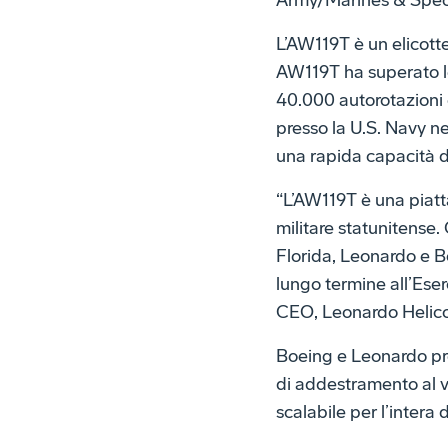
Army/Marines & Speci
L’AW119T è un elicot
AW119T ha superato le 
40.000 autorotazioni 
presso la U.S. Navy n
una rapida capacità di
“L’AW119T è una piat
militare statunitense.
Florida, Leonardo e B
lungo termine all’Ese
CEO, Leonardo Helico
Boeing e Leonardo pre
di addestramento al vo
scalabile per l’intera 