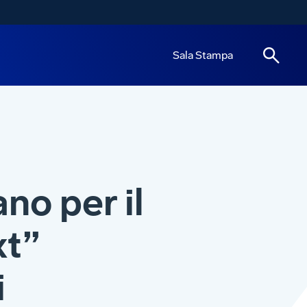
Sala Stampa
no per il
xt”
i