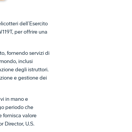
cotteri dell’Esercito
19T, per offrire una
o, fornendo servizi di
 mondo, inclusi
zione degli istruttori.
azione e gestione dei
avi in mano e
ngo periodo che
e fornisca valore
r Director, U.S.