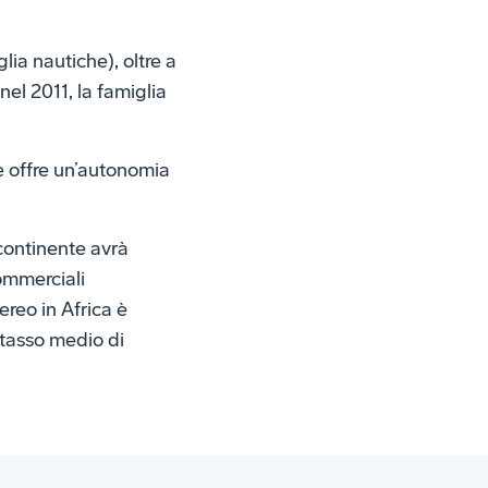
ia nautiche), oltre a
el 2011, la famiglia
e offre un’autonomia
continente avrà
ommerciali
ereo in Africa è
l tasso medio di