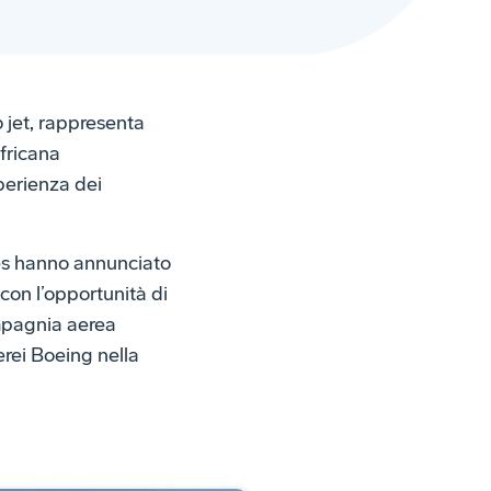
6 jet, rappresenta
fricana
sperienza dei
es hanno annunciato
con l’opportunità di
ompagnia aerea
erei Boeing nella