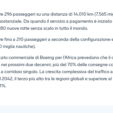
re 296 passeggeri su una distanza di 14.010 km (7.565 migl
sostanziale. Da quando il servizio a pagamento è iniziato n
380 nuove rotte senza scalo in tutto il mondo.
are fino a 210 passeggeri a seconda della configurazione 
0 miglia nautiche).
cato commerciale di Boeing per l’Africa prevedono che il 
i nei prossimi due decenni; più del 70% delle consegne c
a corridoio singolo. La crescita complessiva del traffico a
l 2042, il terzo più alto tra le regioni globali e superiore a
,1%.