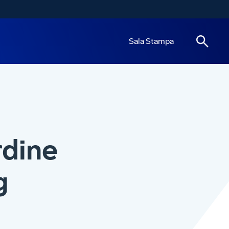
Sala Stampa
rdine
g