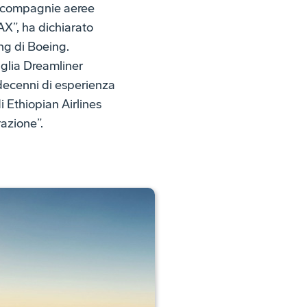
li compagnie aeree
AX”, ha dichiarato
ng di Boeing.
iglia Dreamliner
 decenni di esperienza
i Ethiopian Airlines
razione”.