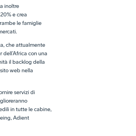
a inoltre
l 20% e crea
trambe le famiglie
mercati.
tta, che attualmente
r dell’Africa con una
tà il backlog della
sito web nella
nire servizi di
iglioreranno
li in tutte le cabine,
oeing, Adient