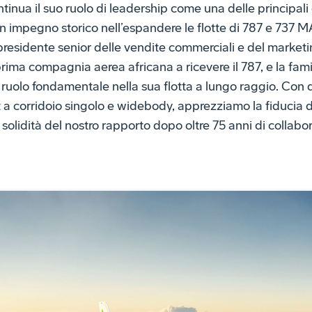
ntinua il suo ruolo di leadership come una delle principa
un impegno storico nell’espandere le flotte di 787 e 737 M
residente senior delle vendite commerciali e del marketi
prima compagnia aerea africana a ricevere il 787, e la fam
 ruolo fondamentale nella sua flotta a lungo raggio. Con
jet a corridoio singolo e widebody, apprezziamo la fiducia d
a solidità del nostro rapporto dopo oltre 75 anni di collabo