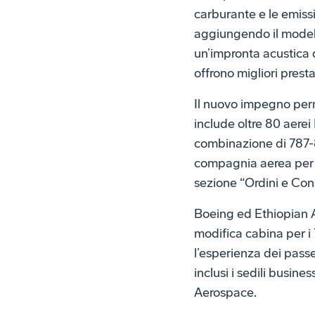
carburante e le emissi
aggiungendo il modell
un’impronta acustica d
offrono migliori prest
Il nuovo impegno perme
include oltre 80 aerei
combinazione di 787-8
compagnia aerea per i
sezione “Ordini e Con
Boeing ed Ethiopian Ai
modifica cabina per i 
l’esperienza dei passe
inclusi i sedili busin
Aerospace.