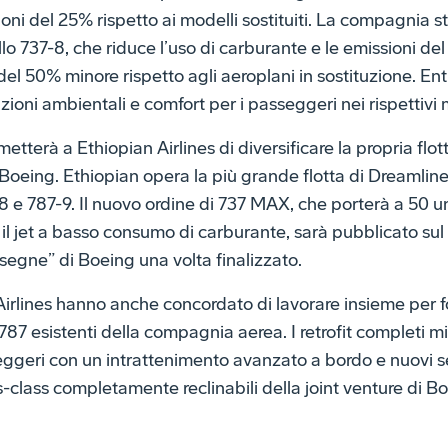
oni del 25% rispetto ai modelli sostituiti. La compagnia st
o 737-8, che riduce l’uso di carburante e le emissioni de
el 50% minore rispetto agli aeroplani in sostituzione. En
azioni ambientali e comfort per i passeggeri nei rispettivi 
tterà a Ethiopian Airlines di diversificare la propria flo
 Boeing. Ethiopian opera la più grande flotta di Dreamline
 e 787-9. Il nuovo ordine di 737 MAX, che porterà a 50 uni
l jet a basso consumo di carburante, sarà pubblicato sul 
segne” di Boeing una volta finalizzato.
rlines hanno anche concordato di lavorare insieme per for
787 esistenti della compagnia aerea. I retrofit completi m
ggeri con un intrattenimento avanzato a bordo e nuovi sedi
ess-class completamente reclinabili della joint venture di B