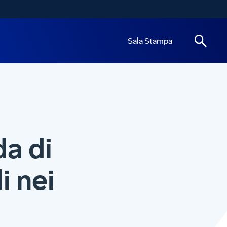
Sala Stampa
a di
i nei