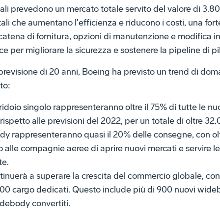
ali prevedono un mercato totale servito del valore di 3.800 
tali che aumentano l'efficienza e riducono i costi, una fo
 catena di fornitura, opzioni di manutenzione e modifica in
e per migliorare la sicurezza e sostenere la pipeline di pilo
previsione di 20 anni, Boeing ha previsto un trend di dom
to:
rridoio singolo rappresenteranno oltre il 75% di tutte le n
spetto alle previsioni del 2022, per un totale di oltre 32.
ody rappresenteranno quasi il 20% delle consegne, con ol
alle compagnie aeree di aprire nuovi mercati e servire le r
te.
tinuerà a superare la crescita del commercio globale, con 
00 cargo dedicati. Questo include più di 900 nuovi wide
debody convertiti.