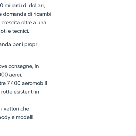
miliardi di dollari,
rte domanda di ricambi
 crescita oltre a una
ti e tecnici.
anda per i propri
uove consegne, in
000 aerei.
tre 7.400 aeromobili
otte esistenti in
i vettori che
body e modelli