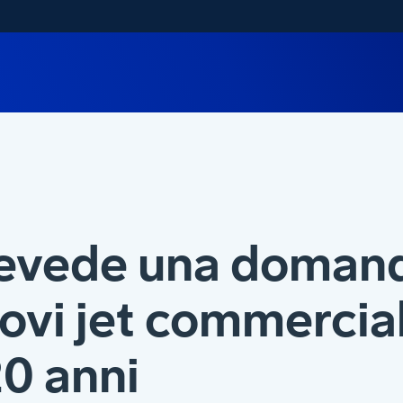
evede una domand
vi jet commercial
20 anni