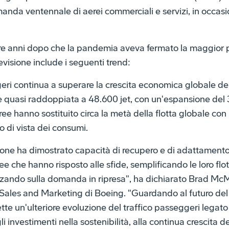
anda ventennale di aerei commerciali e servizi, in occasi
re anni dopo che la pandemia aveva fermato la maggior par
evisione include i seguenti trend:
geri continua a superare la crescita economica globale de
 è quasi raddoppiata a 48.600 jet, con un'espansione del 
e hanno sostituito circa la metà della flotta globale con 
to di vista dei consumi.
azione ha dimostrato capacità di recupero e di adattament
 che hanno risposto alle sfide, semplificando le loro flo
lizzando sulla domanda in ripresa", ha dichiarato Brad Mc
Sales and Marketing di Boeing. "Guardando al futuro del t
te un'ulteriore evoluzione del traffico passeggeri legato 
i investimenti nella sostenibilità, alla continua crescita de