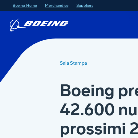
Boeing Home
Merchandise
Suppliers
Sala Stampa
Boeing pr
42.600 nuo
prossimi 