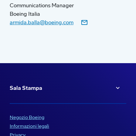
di condizioni meteorologiche, del traffico aereo
Communications Manager
e di eventuali chiusure di spazi aerei. L’aereo
Boeing Italia
volerà con la più alta miscela disponibile di
armida.balla@boeing.com
carburante aviazione sostenibile per aviazione
(SAF) in ogni località.
Sala Stampa
Negozio Boeing
Informazioni legali
Privacy