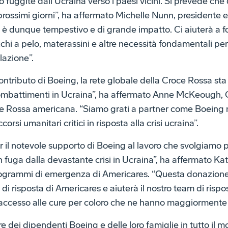
fuggite dall'Ucraina verso i paesi vicini. Si prevede che
i prossimi giorni”, ha affermato Michelle Nunn, president
 è dunque tempestivo e di grande impatto. Ci aiuterà a for
cchi a pelo, materassini e altre necessità fondamentali per 
lazione”.
ntributo di Boeing, la rete globale della Croce Rossa sta
 combattimenti in Ucraina”, ha affermato Anne McKeough,
ce Rossa americana. “Siamo grati a partner come Boeing
orsi umanitari critici in risposta alla crisi ucraina”.
r il notevole supporto di Boeing al lavoro che svolgiamo 
in fuga dalla devastante crisi in Ucraina”, ha affermato Ka
rogrammi di emergenza di Americares. “Questa donazione
i di risposta di Americares e aiuterà il nostro team di risp
l’accesso alle cure per coloro che ne hanno maggiormente
re dei dipendenti Boeing e delle loro famiglie in tutto i