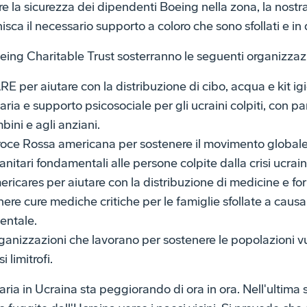
re la sicurezza dei dipendenti Boeing nella zona, la nost
sca il necessario supporto a coloro che sono sfollati e in di
oeing Charitable Trust sosterranno le seguenti organizzaz
E per aiutare con la distribuzione di cibo, acqua e kit ig
aria e supporto psicosociale per gli ucraini colpiti, con pa
bini e agli anziani.
roce Rossa americana per sostenere il movimento globale
nitari fondamentali alle persone colpite dalla crisi ucrain
ricares per aiutare con la distribuzione di medicine e fo
re cure mediche critiche per le famiglie sfollate a causa d
mentale.
ganizzazioni che lavorano per sostenere le popolazioni vul
 limitrofi.
ria in Ucraina sta peggiorando di ora in ora. Nell'ultima 