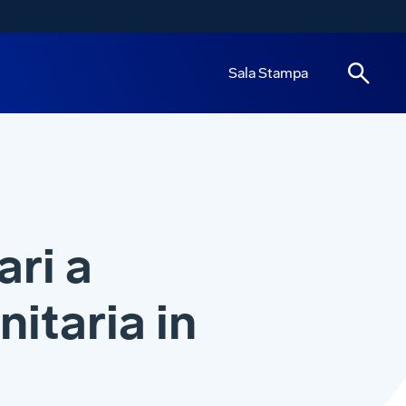
Sala Stampa
ari a
itaria in