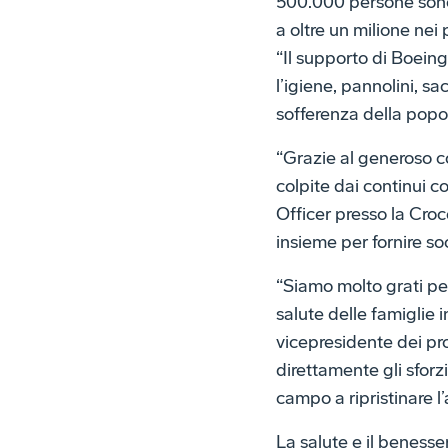
500.000 persone sono 
a oltre un milione ne
“Il supporto di Boeing
l’igiene, pannolini, sa
sofferenza della popo
“Grazie al generoso co
colpite dai continui
Officer presso la Cro
insieme per fornire socc
“Siamo molto grati pe
salute delle famiglie 
vicepresidente dei p
direttamente gli sforz
campo a ripristinare 
La salute e il benesse