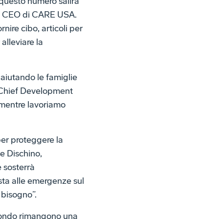
 questo numero salirà
e e CEO di CARE USA.
nire cibo, articoli per
alleviare la
 aiutando le famiglie
 Chief Development
 mentre lavoriamo
per proteggere la
te Dischino,
 sosterrà
osta alle emergenze sul
 bisogno”.
l mondo rimangono una