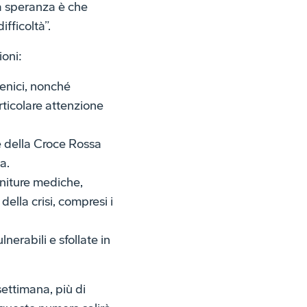
ra speranza è che
fficoltà”.
ioni:
ienici, nonché
rticolare attenzione
 della Croce Rossa
a.
rniture mediche,
ella crisi, compresi i
nerabili e sfollate in
settimana, più di