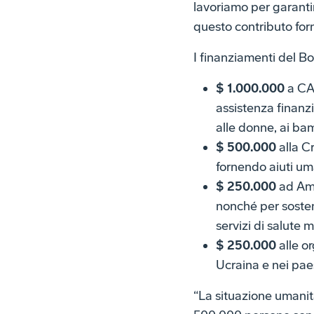
lavoriamo per garanti
questo contributo forni
I finanziamenti del B
$ 1.000.000
a CAR
assistenza finanzi
alle donne, ai bam
$ 500.000
alla C
fornendo aiuti uma
$ 250.000
ad Ame
nonché per sostene
servizi di salute 
$ 250.000
alle or
Ucraina e nei paesi
“La situazione umanita