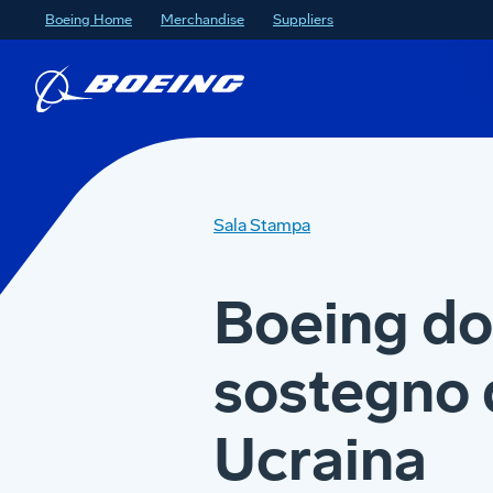
Boeing Home
Merchandise
Suppliers
Sala Stampa
Boeing don
sostegno d
Ucraina